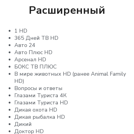
360 Новости HD
Живая планета
Успех
Расширенный
Футбол
Pro Бизнес
Успех
История
Вместе-РФ
V1 Ego
Pro Бизнес
Беларусь 24
Мама
1 HD
Союз
365 Дней ТВ HD
Вместе-РФ
Silk Way HD
Моя Планета
Авто 24
24KZ HD
Беларусь 24
Авто Плюс HD
Моя Планета HD (Планета HD)
CGTN HD
Арсенал HD
CGTN Russian HD
Союз
БОКС ТВ ПЛЮС
Наука HD
CCTV-4 HD
В мире животных HD (ранее Animal Family
Silk Way HD
RT Doc HD
РЖД ТВ
HD)
RT Spanish HD
Вопросы и ответы
24KZ HD
RT Arabic HD
Совершенно секретно
Глазами Туриста 4К
RT DE HD
CGTN HD
Глазами Туриста HD
Союз
БСТ
Дикая охота HD
История
CGTN Russian HD
Дикая рыбалка HD
Т24
Живая планета
Дикий
CCTV-4 HD
Наука HD
Успех
Доктор HD