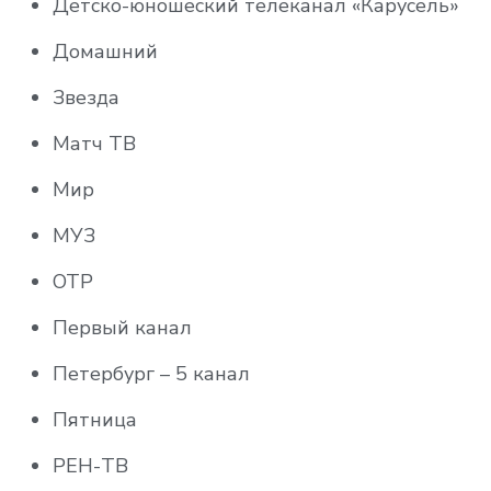
Детско-юношеский телеканал «Карусель»
СПАС
Домашний
СТС
Звезда
ТВ ЦЕНТР – Москва
Матч ТВ
ТВ3
Мир
Телекомпания НТВ
МУЗ
ТНТ
ОТР
Мульт HD
Первый канал
Мультимузыка
Петербург – 5 канал
Радость моя
Пятница
Ani
РЕН-ТВ
BABY TIME