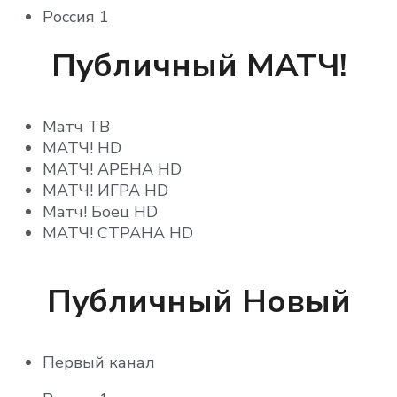
Россия 1
ducktv
Россия 24
Публичный МАТЧ!
TiJi
Россия К
Кино ТВ HD
Матч ТВ
СПАС
НСТ
МАТЧ! HD
СТС
Русский бестселлер
МАТЧ! АРЕНА HD
МАТЧ! ИГРА HD
ТВ ЦЕНТР – Москва
Русский Детектив
Матч! Боец HD
МАТЧ! СТРАНА HD
ТВ3
Русский Роман HD
Телекомпания НТВ
Синема HD
Публичный Новый
ТНТ
Теледом HD
Радость моя
FAN HD
Первый канал
ducktv
Восток ТВ