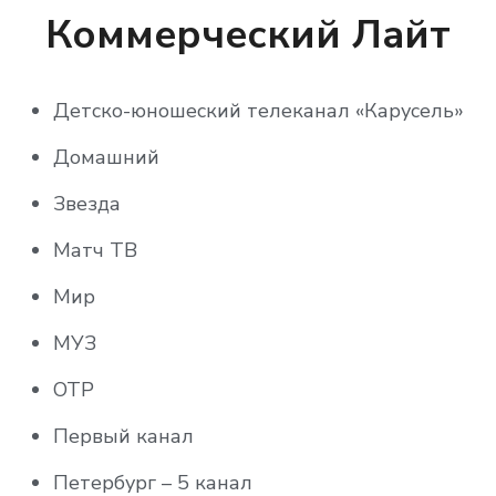
Россия 24
Коммерческий Лайт
Россия К
Детско-юношеский телеканал «Карусель»
СПАС
Домашний
СТС
Звезда
ТВ ЦЕНТР – Москва
Матч ТВ
ТВ3
Мир
Телекомпания НТВ
МУЗ
ТНТ
ОТР
Мульт HD
Первый канал
Мультимузыка
Петербург – 5 канал
Радость моя