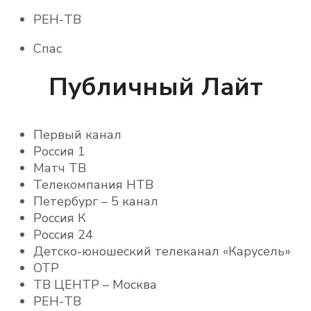
RT DE HD
BRIDGE TV HITS (BRIDGE TV DANCE)
РЕН-ТВ
RT Doc HD
Music Box
Спас
RT HD
Music Box Russia HD
СТС
Публичный Лайт
RT Spanish HD
O2
Домашний
RTD HD
Ru.TV HD
Первый канал
ТВ-3
Россия 1
Беларусь 24
360 Новости HD
Пятница
Матч ТВ
Телекомпания НТВ
Большая Азия HD
360° HD
Звезда
Петербург – 5 канал
Диалоги о рыбалке HD
Вместе-РФ
Россия К
МИР
Россия 24
РЖД ТВ
Мир 24
Детско-юношеский телеканал «Карусель»
ТНТ
ОТР
Союз
РБК ТВ HD
МУЗ HD
ТВ ЦЕНТР – Москва
РЕН-ТВ
Успех
RT Arabic HD