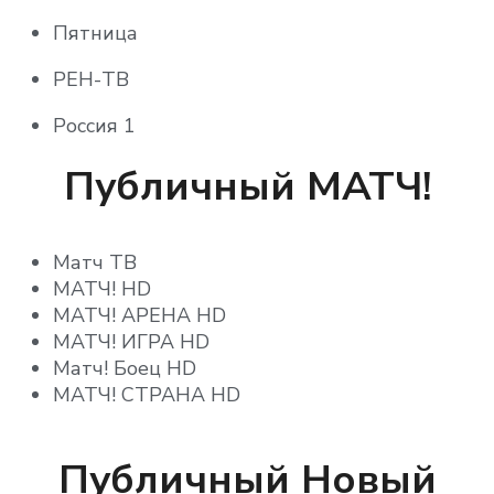
Пятница
Ani
РЕН-ТВ
BABY TIME
Россия 1
ducktv
Россия 24
Публичный МАТЧ!
TiJi
Россия К
Кино ТВ HD
Матч ТВ
СПАС
НСТ
МАТЧ! HD
СТС
Русский бестселлер
МАТЧ! АРЕНА HD
МАТЧ! ИГРА HD
ТВ ЦЕНТР – Москва
Русский Детектив
Матч! Боец HD
МАТЧ! СТРАНА HD
ТВ3
Русский Роман HD
Телекомпания НТВ
Синема HD
Публичный Новый