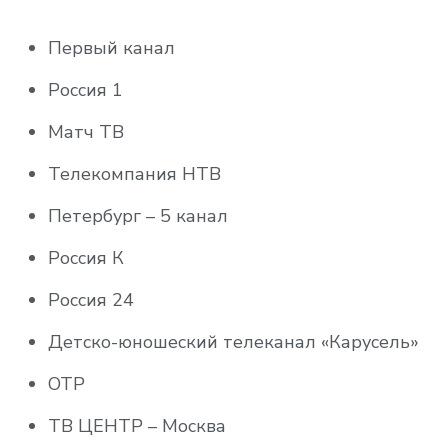
Радость моя
FAN HD
Первый канал
ducktv
Восток ТВ
Россия 1
Теледом HD
Майдан
Матч ТВ
ТНТ Music
ТНТ Music
Телекомпания НТВ
Music Box Russia HD
BRIDGE ROCK (Bridge TV Фрэш)
Петербург – 5 канал
Ru.TV HD
Bridge TV
Россия К
Вместе-РФ
BRIDGE TV Русский Хит (RUSONG TV)
Россия 24
Мир 24
Bridge TV Шлягер
Детско-юношеский телеканал «Карусель»
РБК ТВ HD
Bridge TV Classic
ОТР
RT Arabic HD
Bridge TV Delux
ТВ ЦЕНТР – Москва