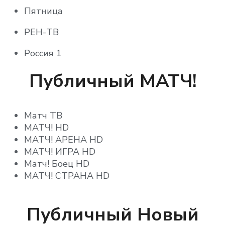
Пятница
Ani
РЕН-ТВ
BABY TIME
Россия 1
ducktv
Россия 24
Публичный МАТЧ!
TiJi
Россия К
Кино ТВ HD
Матч ТВ
СПАС
НСТ
МАТЧ! HD
СТС
Русский бестселлер
МАТЧ! АРЕНА HD
МАТЧ! ИГРА HD
ТВ ЦЕНТР – Москва
Русский Детектив
Матч! Боец HD
МАТЧ! СТРАНА HD
ТВ3
Русский Роман HD
Телекомпания НТВ
Синема HD
Публичный Новый
ТНТ
Теледом HD