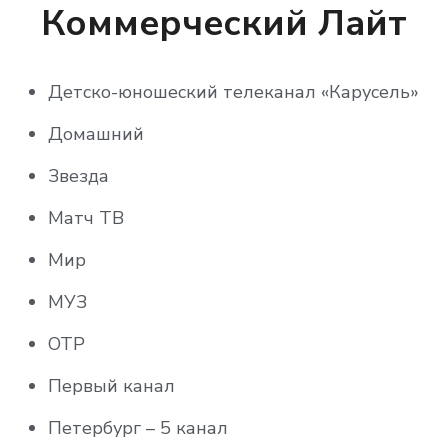
Россия 24
Коммерческий Лайт
Россия К
Детско-юношеский телеканал «Карусель»
СПАС
Домашний
СТС
Звезда
ТВ ЦЕНТР – Москва
Матч ТВ
ТВ3
Мир
Телекомпания НТВ
МУЗ
ТНТ
ОТР
Мульт HD
Первый канал
Мультимузыка
Петербург – 5 канал
Радость моя